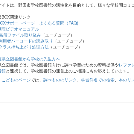
サイトは、野田市学校図書館の活性化を目的として、様々な学校間コミ
報BOX関連リンク
OXサポートページ よくある質問（FAQ)
処理ビデオマニュアル
名簿ファイル取り込み
（ユーチューブ）
利用者バーコードの読み取り
（ユーチューブ）
クラス持ち上がり処理方法
（ユーチューブ）
葉県立図書館から学校の先生方へ
県立図書館では、学校図書館向けに調べ学習のための資料提供や
レファ
書館
と連携して、学校図書館の運営上のご相談にもお応えしています。
、
こどものページ
では、
調べもののリンク
、
学習件名での検索
、
本のリ